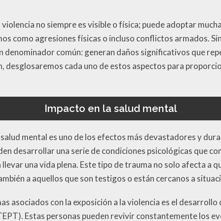
 violencia no siempre es visible o física; puede adoptar much
os como agresiones físicas o incluso conflictos armados. S
 denominador común: generan daños significativos que repe
n, desglosaremos cada uno de estos aspectos para proporcio
Impacto en la salud mental
 la salud mental es uno de los efectos más devastadores y dur
eden desarrollar una serie de condiciones psicológicas que 
llevar una vida plena. Este tipo de trauma no solo afecta a 
ambién a aquellos que son testigos o están cercanos a situac
as asociados con la exposición a la violencia es el desarroll
(TEPT). Estas personas pueden revivir constantemente los e