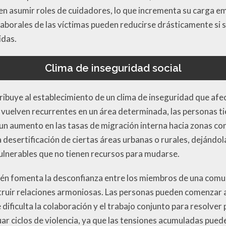
en asumir roles de cuidadores, lo que incrementa su carga em
aborales de las víctimas pueden reducirse drásticamente si 
das.
Clima de inseguridad social
ontribuye al establecimiento de un clima de inseguridad que af
 vuelven recurrentes en un área determinada, las personas tie
a un aumento en las tasas de migración interna hacia zonas c
 desertificación de ciertas áreas urbanas o rurales, dejándol
ulnerables que no tienen recursos para mudarse.
ién fomenta la desconfianza entre los miembros de una comu
truir relaciones armoniosas. Las personas pueden comenzar 
 dificulta la colaboración y el trabajo conjunto para resolve
ar ciclos de violencia, ya que las tensiones acumuladas pu