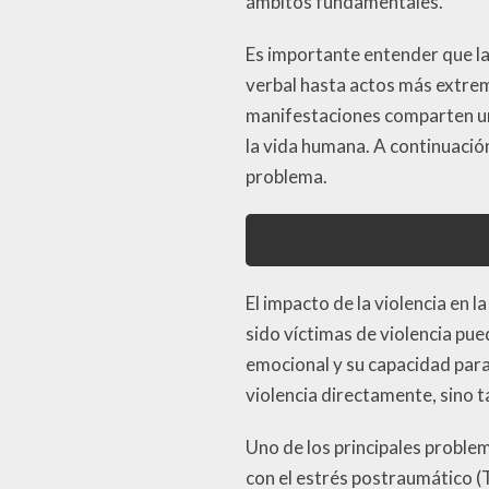
ámbitos fundamentales.
Es importante entender que la
verbal hasta actos más extrem
manifestaciones comparten un
la vida humana. A continuació
problema.
El impacto de la violencia en
sido víctimas de violencia pu
emocional y su capacidad para 
violencia directamente, sino t
Uno de los principales problem
con el estrés postraumático 