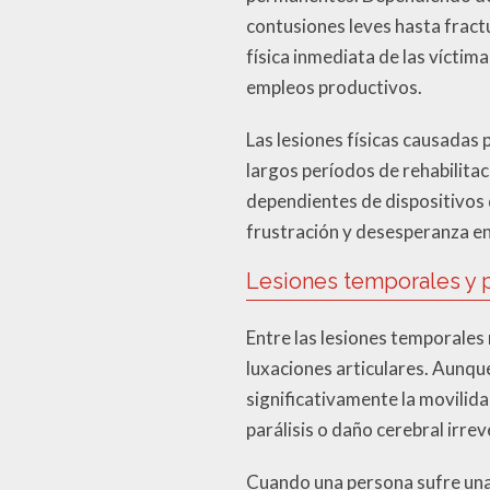
contusiones leves hasta fract
física inmediata de las víctim
empleos productivos.
Las lesiones físicas causadas 
largos períodos de rehabilitac
dependientes de dispositivos 
frustración y desesperanza en
Lesiones temporales y
Entre las lesiones temporales
luxaciones articulares. Aunque
significativamente la movilid
parálisis o daño cerebral irre
Cuando una persona sufre una 