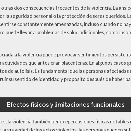
n otras dos consecuencias frecuentes de la violencia. La ans
r la seguridad personal o la protección de seres queridos. L
sentirse constantemente amenazadas, incluso cuando no hay 
ro puede llevar a problemas de salud adicionales, como inso
ociada a la violencia puede provocar sentimientos persistente
n actividades que antes eran placenteras. En algunos casos g
tos de autolisis. Es fundamental que las personas afectadas 
uir su sentido de identidad y propósito después de haber pa
Efectos físicos y limitaciones funcionales
s, la violencia también tiene repercusiones físicas notables
a gravedad de los actos violentos, las personas pueden suf