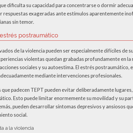
o que dificulta su capacidad para concentrarse o dormir ad
ner respuestas exageradas ante estímulos aparentemente inofe
ianas sin temor.
 estrés postraumático
ados de la violencia pueden ser especialmente difíciles de s
experiencias violentas quedan grabadas profundamente en la
cciones sociales y su autoestima. El estrés postraumático, en
 adecuadamente mediante intervenciones profesionales.
as que padecen TEPT pueden evitar deliberadamente lugares,
ático. Esto puede limitar enormemente su movilidad y su part
emás, pueden desarrollar síntomas depresivos y ansiosos qu
iento social.
 a la violencia