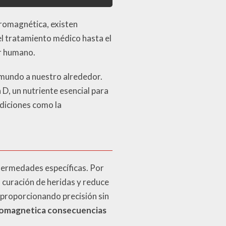
tromagnética, existen
l tratamiento médico hasta el
ar humano.
l mundo a nuestro alrededor.
 D, un nutriente esencial para
ndiciones como la
enfermedades específicas. Por
la curación de heridas y reduce
, proporcionando precisión sin
romagnetica consecuencias