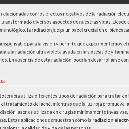
 relacionadas con los efectos negativos de la radiación elec
 transformado diversos aspectos de nuestras vidas. Desde e
munológico, la radiación juega un papel crucial en el bienest
s indispensable para la visión y permite que experimentemos e
 a la radiación ultravioleta ayuda en la síntesis de vitamina
os. En ausencia de esta radiación, podrían desarrollarse co
as
ototerapia utiliza diferentes tipos de radiación para tratar 
en el tratamiento del acné, mientras que la luz roja promueve 
adiación láser es utilizada en cirugías mínimamente invasivas
sas. Estas aplicaciones demuestran cómo la
radiacion elect
mejorar la calidad de vida de las personas.