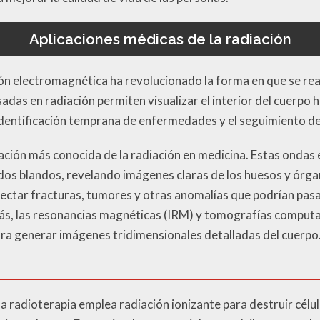
Aplicaciones médicas de la radiación
ión electromagnética ha revolucionado la forma en que se rea
adas en radiación permiten visualizar el interior del cuerpo 
 identificación temprana de enfermedades y el seguimiento d
cación más conocida de la radiación en medicina. Estas ondas
dos blandos, revelando imágenes claras de los huesos y órga
tectar fracturas, tumores y otras anomalías que podrían pas
s, las resonancias magnéticas (IRM) y tomografías computar
a generar imágenes tridimensionales detalladas del cuerpo
la radioterapia emplea radiación ionizante para destruir célu