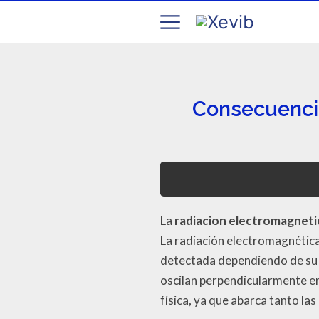
Consecuencia
La
radiacion electromagneti
La radiación electromagnética
detectada dependiendo de su 
oscilan perpendicularmente en
física, ya que abarca tanto la