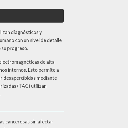
lizan diagnósticos y
humano con un nivel de detalle
e su progreso.
 electromagnéticas de alta
nos internos. Esto permite a
ar desapercibidas mediante
izadas (TAC) utilizan
.
las cancerosas sin afectar