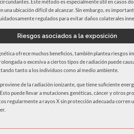
circundantes. Este método es especialmente útil en casos dond
n una ubicación difícil de alcanzar. Sin embargo, es importan
uidadosamente regulados para evitar daños colaterales inne
Riesgos asociados a la exposición
agnética ofrece muchos beneficios, también plantea riesgos 
rolongada o excesiva a ciertos tipos de radiación puede caus
ctando tanto a los individuos como al medio ambiente.
proviene de la radiación ionizante, que tiene suficiente energ
. Esto puede llevar a mutaciones genéticas, cáncer y otros p
os regularmente a rayos X sin protección adecuada corren u
er.