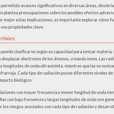
a permitido avances significativos en diversas áreas, desde l
n plantea preocupaciones sobre los posibles efectos adverso
 mejor estas implicaciones, es importante explorar cómo fu
 sus propiedades clave.
ntales
 puede clasificarse según su capacidad para ionizar materia.
ra desplazar electrones de los átomos, creando iones. Las rad
s longitudes de onda ultravioleta, mientras que las no ioniz
 infrarroja. Cada tipo de radiación posee diferentes niveles de
mpacto biológico.
diaciones con mayor frecuencia y menor longitud de onda tie
llas con baja frecuencia y largas longitudes de onda son ge
uar los riesgos asociados con cada tipo de radiación y desarr