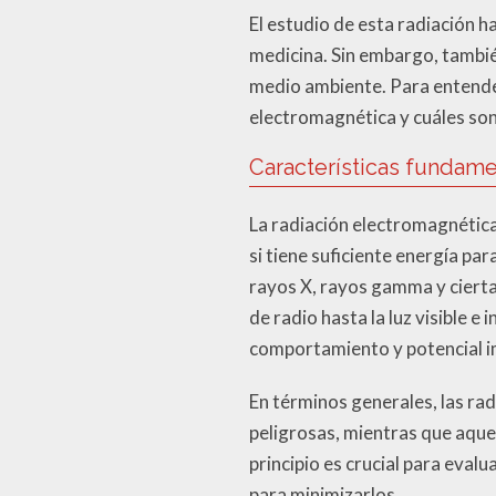
El estudio de esta radiación h
medicina. Sin embargo, tambié
medio ambiente. Para entender
electromagnética y cuáles son
Características fundame
La radiación electromagnética
si tiene suficiente energía pa
rayos X, rayos gamma y cierta
de radio hasta la luz visible e
comportamiento y potencial i
En términos generales, las ra
peligrosas, mientras que aque
principio es crucial para eval
para minimizarlos.