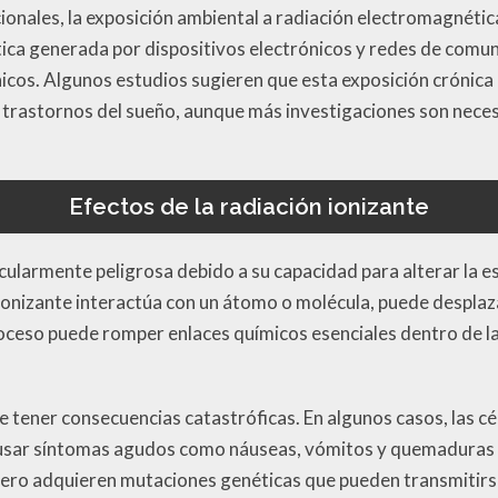
onales, la exposición ambiental a radiación electromagnétic
ca generada por dispositivos electrónicos y redes de comuni
icos. Algunos estudios sugieren que esta exposición crónica 
y trastornos del sueño, aunque más investigaciones son nece
Efectos de la radiación ionizante
icularmente peligrosa debido a su capacidad para alterar la e
 ionizante interactúa con un átomo o molécula, puede desplaz
roceso puede romper enlaces químicos esenciales dentro de l
de tener consecuencias catastróficas. En algunos casos, las 
usar síntomas agudos como náuseas, vómitos y quemaduras 
 pero adquieren mutaciones genéticas que pueden transmitirse