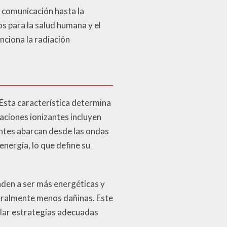
a comunicación hasta la
s para la salud humana y el
nciona la radiación
 Esta característica determina
iaciones ionizantes incluyen
antes abarcan desde las ondas
 energía, lo que define su
nden a ser más energéticas y
neralmente menos dañinas. Este
ollar estrategias adecuadas