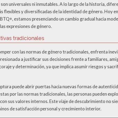
on universales ni inmutables. A lo largo de la historia, difer
flexibles y diversificadas de la identidad de género. Hoy en d
GBTQ+, estamos presenciando un cambio gradual hacia model
 las expresiones de género.
tivas tradicionales
mper con las normas de género tradicionales, enfrenta inev
esionada a justificar sus decisiones frente a familiares, am
oraje y determinación, ya que implica asumir riesgos y sacr
uptura puede abrir puertas hacia nuevas formas de autenticida
estas por las normas tradicionales, las personas pueden expl
con sus valores internos. Este viaje de descubrimiento no sie
os de satisfacción personal y crecimiento interior.