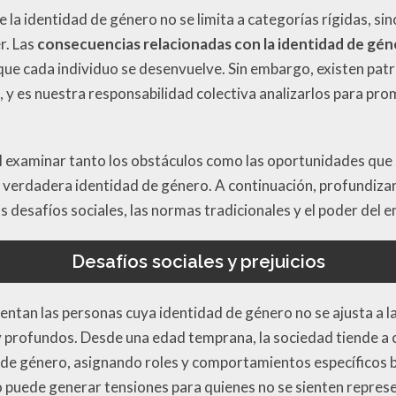
la identidad de género no se limita a categorías rígidas, si
r. Las
consecuencias relacionadas con la identidad de gé
 el que cada individuo se desenvuelve. Sin embargo, existen p
, y es nuestra responsabilidad colectiva analizarlos para p
ial examinar tanto los obstáculos como las oportunidades qu
u verdadera identidad de género. A continuación, profundiz
os desafíos sociales, las normas tradicionales y el poder de
Desafíos sociales y prejuicios
entan las personas cuya identidad de género no se ajusta a l
profundos. Desde una edad temprana, la sociedad tiende a cl
 de género, asignando roles y comportamientos específicos 
vo puede generar tensiones para quienes no se sienten repres