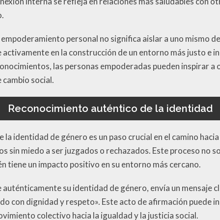
exión interna se refleja en relaciones más saludables con otr
o.
 empoderamiento personal no significa aislar a uno mismo de
e activamente en la construcción de un entorno más justo e in
conocimientos, las personas empoderadas pueden inspirar a o
 cambio social.
Reconocimiento auténtico de la identidad
 la identidad de género es un paso crucial en el camino hacia 
os sin miedo a ser juzgados o rechazados. Este proceso no so
ién tiene un impacto positivo en su entorno más cercano.
auténticamente su identidad de género, envía un mensaje cl
do con dignidad y respeto». Este acto de afirmación puede in
imiento colectivo hacia la igualdad y la justicia social.