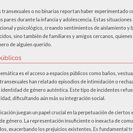
transexuales o no binarias reportan haber experimentado crít
s pares durante la infancia y adolescencia. Estas situacione
ional y psicológico, creando sentimientos de aislamiento y b
idos, sino también de familiares y amigos cercanos, quienes 
nero de alguien querido.
públicos
emática es el acceso a espacios públicos como baños, vestuar
ransexuales han relatado episodios de intimidación o rechaz
 identidad de género auténtica. Este tipo de incidentes refu
ridad, dificultando aún más su integración social.
ación juegan un papel crucial en la perpetuación de ciertos
 de género. La representación insuficiente o inexacta de co
os, exacerbando los prejuicios existentes. Es fundamental t