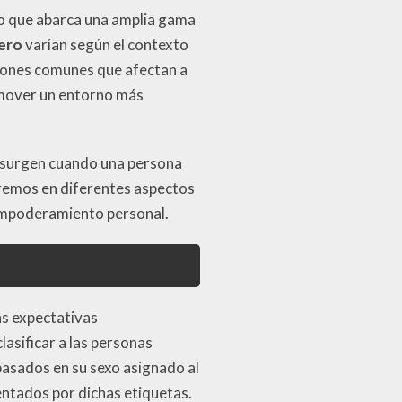
no que abarca una amplia gama
nero
varían según el contexto
atrones comunes que afectan a
romover un entorno más
e surgen cuando una persona
aremos en diferentes aspectos
l empoderamiento personal.
as expectativas
asificar a las personas
basados en su sexo asignado al
entados por dichas etiquetas.