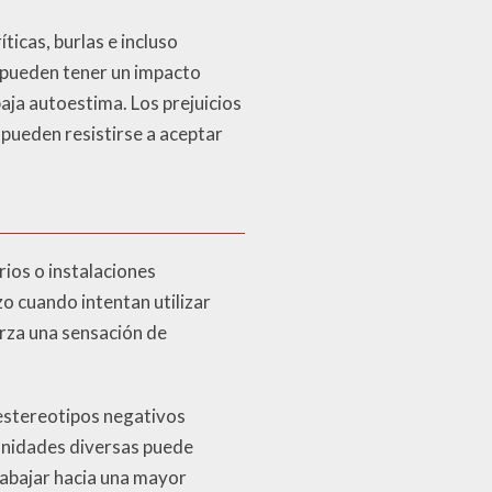
icas, burlas e incluso
s pueden tener un impacto
aja autoestima. Los prejuicios
pueden resistirse a aceptar
ios o instalaciones
o cuando intentan utilizar
erza una sensación de
 estereotipos negativos
munidades diversas puede
rabajar hacia una mayor