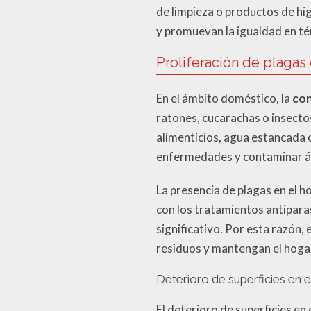
de limpieza o productos de hig
y promuevan la igualdad en té
Proliferación de plagas
En el ámbito doméstico, la
con
ratones, cucarachas o insect
alimenticios, agua estancada
enfermedades y contaminar á
La presencia de plagas en el h
con los tratamientos antiparas
significativo. Por esta razón,
residuos y mantengan el hogar
Deterioro de superficies en e
El deterioro de superficies en