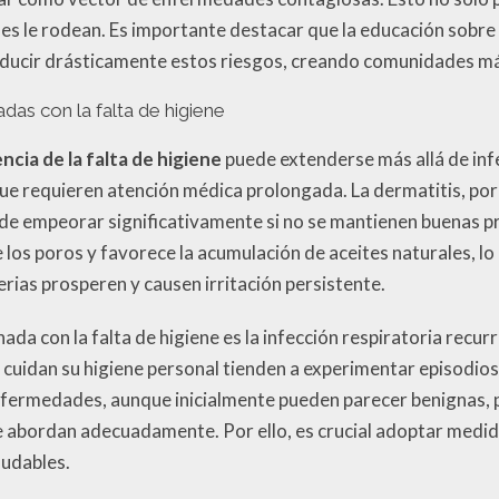
nes le rodean. Es importante destacar que la educación sobre 
ducir drásticamente estos riesgos, creando comunidades más
das con la falta de higiene
cia de la falta de higiene
puede extenderse más allá de inf
que requieren atención médica prolongada. La dermatitis, po
ede empeorar significativamente si no se mantienen buenas pr
e los poros y favorece la acumulación de aceites naturales, l
erias prosperen y causen irritación persistente.
da con la falta de higiene es la infección respiratoria recur
 cuidan su higiene personal tienden a experimentar episodios
 enfermedades, aunque inicialmente pueden parecer benignas,
e abordan adecuadamente. Por ello, es crucial adoptar medi
ludables.