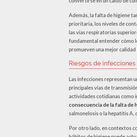
convertirse en un caldo de cul
Además, la falta de higiene ta
prioritaria, los niveles de co
las vías respiratorias superi
fundamental entender cómo los
promueven una mejor calidad d
Riesgos de infecciones
Las infecciones representan u
principales vías de transmisi
actividades cotidianas como ir
consecuencia de la falta de 
salmonelosis o la hepatitis A,
Por otro lado, en contextos co
hábitos de higiene puede actu