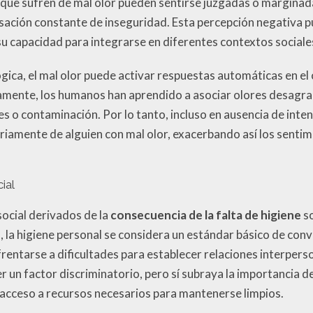
 que sufren de mal olor pueden sentirse juzgadas o marginada
sación constante de inseguridad. Esta percepción negativa pu
su capacidad para integrarse en diferentes contextos sociale
gica, el mal olor puede activar respuestas automáticas en e
camente, los humanos han aprendido a asociar olores desagra
 contaminación. Por lo tanto, incluso en ausencia de inten
iamente de alguien con mal olor, exacerbando así los sentimi
ial
ocial derivados de la
consecuencia de la falta de higiene
so
, la higiene personal se considera un estándar básico de conv
rentarse a dificultades para establecer relaciones interperso
ser un factor discriminatorio, pero sí subraya la importancia 
acceso a recursos necesarios para mantenerse limpios.