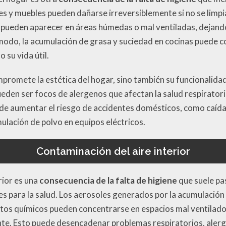
es y muebles pueden dañarse irreversiblemente si no se lim
s pueden aparecer en áreas húmedas o mal ventiladas, dejan
modo, la acumulación de grasa y suciedad en cocinas puede c
 su vida útil.
mpromete la estética del hogar, sino también su funcionalida
ueden ser focos de alergenos que afectan la salud respirator
de aumentar el riesgo de accidentes domésticos, como caídas
ulación de polvo en equipos eléctricos.
Contaminación del aire interior
rior es una
consecuencia de la falta de higiene
que suele pa
es para la salud. Los aerosoles generados por la acumulación
tos químicos pueden concentrarse en espacios mal ventilados
nte. Esto puede desencadenar problemas respiratorios, aler