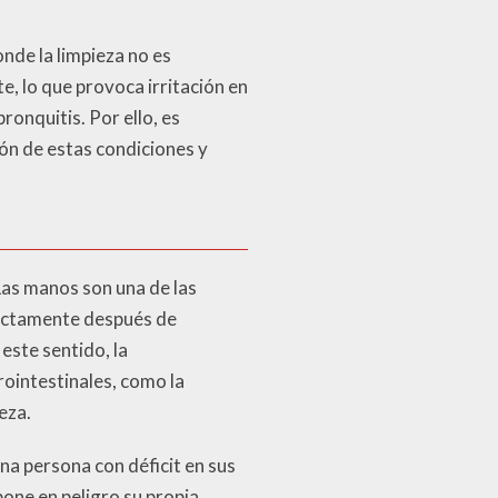
nde la limpieza no es
e, lo que provoca irritación en
onquitis. Por ello, es
ón de estas condiciones y
Las manos son una de las
rrectamente después de
este sentido, la
intestinales, como la
eza.
na persona con déficit en sus
one en peligro su propia