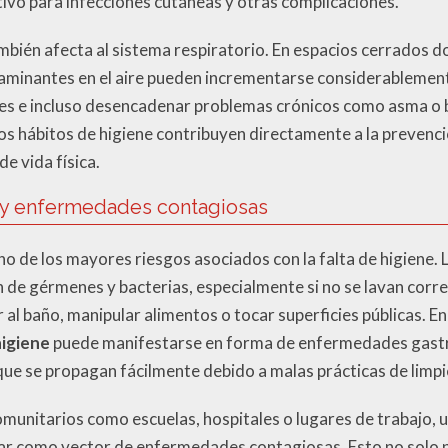
tivo para infecciones cutáneas y otras complicaciones.
mbién afecta al sistema respiratorio. En espacios cerrados do
ntaminantes en el aire pueden incrementarse considerablement
ores e incluso desencadenar problemas crónicos como asma o br
 hábitos de higiene contribuyen directamente a la prevenci
e vida física.
 y enfermedades contagiosas
no de los mayores riesgos asociados con la falta de higiene. 
ón de gérmenes y bacterias, especialmente si no se lavan co
 al baño, manipular alimentos o tocar superficies públicas. En 
higiene
puede manifestarse en forma de enfermedades gastro
 que se propagan fácilmente debido a malas prácticas de limpi
munitarios como escuelas, hospitales o lugares de trabajo, u
ar como vector de enfermedades contagiosas. Esto no solo p