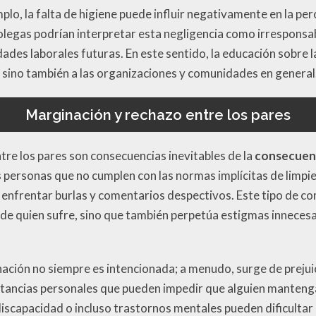
emplo, la falta de higiene puede influir negativamente en la pe
legas podrían interpretar esta negligencia como irresponsa
dades laborales futuras. En este sentido, la educación sobre l
s, sino también a las organizaciones y comunidades en general
Marginación y rechazo entre los pares
tre los pares son consecuencias inevitables de la
consecuenci
 personas que no cumplen con las normas implícitas de limp
o enfrentar burlas y comentarios despectivos. Este tipo de 
 de quien sufre, sino que también perpetúa estigmas inneces
nación no siempre es intencionada; a menudo, surge de prejui
stancias personales que pueden impedir que alguien mantenga
iscapacidad o incluso trastornos mentales pueden dificultar 