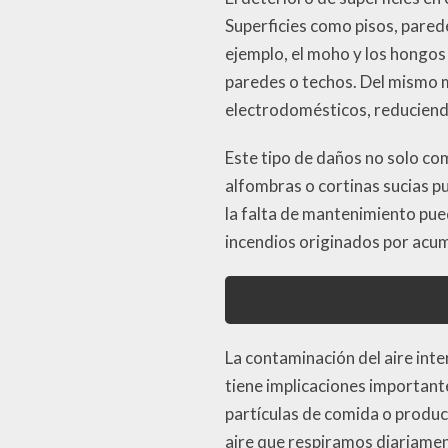
Superficies como pisos, pared
ejemplo, el moho y los hongo
paredes o techos. Del mismo 
electrodomésticos, reduciendo
Este tipo de daños no solo co
alfombras o cortinas sucias p
la falta de mantenimiento pue
incendios originados por acum
La contaminación del aire inte
tiene implicaciones important
partículas de comida o produc
aire que respiramos diariame