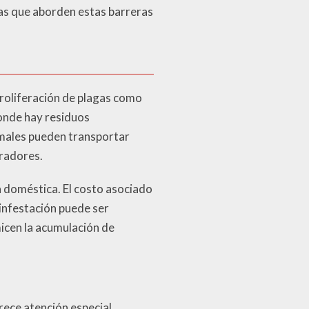
ivas que aborden estas barreras
roliferación de plagas como
onde hay residuos
imales pueden transportar
radores.
ía doméstica. El costo asociado
 infestación puede ser
micen la acumulación de
ece atención especial.