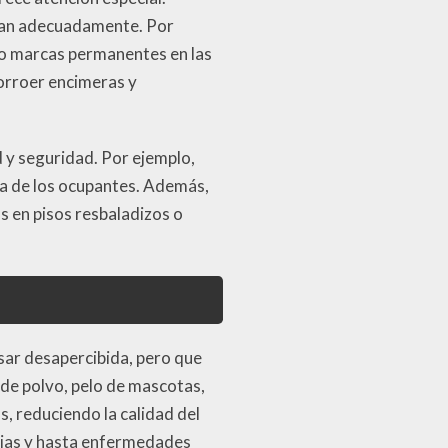
pian adecuadamente. Por
do marcas permanentes en las
orroer encimeras y
d y seguridad. Por ejemplo,
ia de los ocupantes. Además,
 en pisos resbaladizos o
sar desapercibida, pero que
 de polvo, pelo de mascotas,
, reduciendo la calidad del
gias y hasta enfermedades