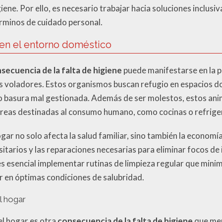
iene. Por ello, es necesario trabajar hacia soluciones inclus
rminos de cuidado personal.
 en el entorno doméstico
secuencia de la falta de higiene
puede manifestarse en la p
os voladores. Estos organismos buscan refugio en espacios d
 o basura mal gestionada. Además de ser molestos, estos an
reas destinadas al consumo humano, como cocinas o refrige
ogar no solo afecta la salud familiar, sino también la econom
itarios y las reparaciones necesarias para eliminar focos de
 es esencial implementar rutinas de limpieza regular que mini
 en óptimas condiciones de salubridad.
l hogar
 el hogar es otra
consecuencia de la falta de higiene
que mer