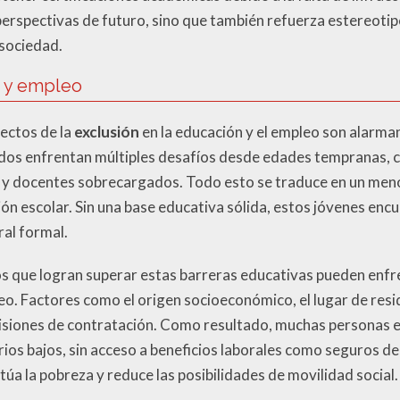
 perspectivas de futuro, sino que también refuerza estereoti
 sociedad.
n y empleo
fectos de la
exclusión
en la educación y el empleo son alarma
idos enfrentan múltiples desafíos desde edades tempranas, 
os y docentes sobrecargados. Todo esto se traduce en un men
ión escolar. Sin una base educativa sólida, estos jóvenes en
ral formal.
los que logran superar estas barreras educativas pueden enfre
. Factores como el origen socioeconómico, el lugar de resid
decisiones de contratación. Como resultado, muchas personas 
rios bajos, sin acceso a beneficios laborales como seguros de
úa la pobreza y reduce las posibilidades de movilidad social.