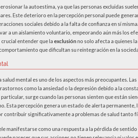
 erosionar la autoestima, ya que las personas excluidas suel
ares. Este deterioro en la percepción personal puede generar
racciones sociales debido a la falta de confianza en sí misma.
var a un aislamiento voluntario, empeorando aún más los efe
s crucial entender que la
exclusión
no solo afecta a quienes la
omportamiento que dificultan su reintegración en la socied
tal
a salud mental es uno de los aspectos más preocupantes. Las
trastornos como la ansiedad o la depresión debido a la cons
 particular, surge cuando las personas sienten que están sie
. Esta percepción genera un estado de alerta permanente, l
or contribuir significativamente a problemas de salud tanto 
ele manifestarse como una respuesta a la pérdida de sentido 
puede parecer que sus acciones no tienen relevancia ni valor 