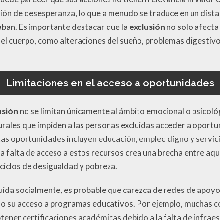
ción de desesperanza, lo que a menudo se traduce en un dist
aban. Es importante destacar que la
exclusión
no solo afecta 
el cuerpo, como alteraciones del sueño, problemas digestivo
Limitaciones en el acceso a oportunidades
usión
no se limitan únicamente al ámbito emocional o psicoló
urales que impiden a las personas excluidas acceder a oport
stas oportunidades incluyen educación, empleo digno y servi
 falta de acceso a estos recursos crea una brecha entre aque
ciclos de desigualdad y pobreza.
ida socialmente, es probable que carezca de redes de apoyo 
l o su acceso a programas educativos. Por ejemplo, muchas
tener certificaciones académicas debido a la falta de infrae