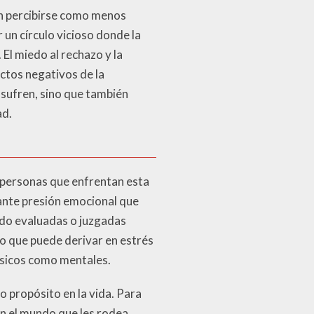
en percibirse como menos
 un círculo vicioso donde la
 El miedo al rechazo y la
ctos negativos de la
 sufren, sino que también
ad.
 personas que enfrentan esta
tante presión emocional que
ndo evaluadas o juzgadas
o que puede derivar en estrés
físicos como mentales.
o propósito en la vida. Para
en el mundo que les rodea.