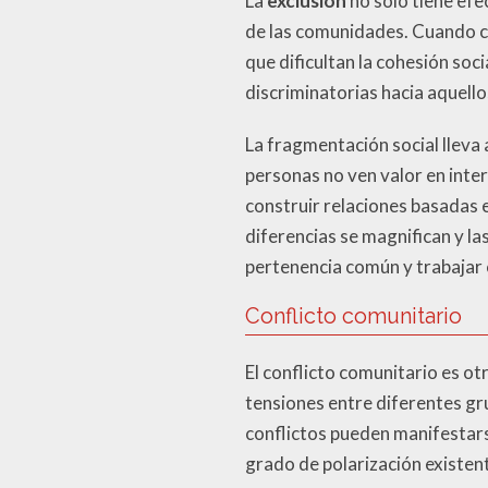
La
exclusión
no solo tiene efe
de las comunidades. Cuando c
que dificultan la cohesión soc
discriminatorias hacia aquell
La fragmentación social lleva
personas no ven valor en inte
construir relaciones basadas 
diferencias se magnifican y la
pertenencia común y trabajar
Conflicto comunitario
El conflicto comunitario es ot
tensiones entre diferentes gr
conflictos pueden manifestars
grado de polarización existen