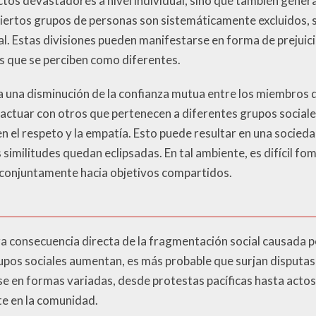
ctos devastadores a nivel individual, sino que también gene
iertos grupos de personas son sistemáticamente excluidos, s
ial. Estas divisiones pueden manifestarse en forma de prejuic
os que se perciben como diferentes.
 a una disminución de la confianza mutua entre los miembros
ractuar con otros que pertenecen a diferentes grupos sociales
en el respeto y la empatía. Esto puede resultar en una socie
s similitudes quedan eclipsadas. En tal ambiente, es difícil f
 conjuntamente hacia objetivos compartidos.
ra consecuencia directa de la fragmentación social causada p
upos sociales aumentan, es más probable que surjan disputas
e en formas variadas, desde protestas pacíficas hasta actos
te en la comunidad.