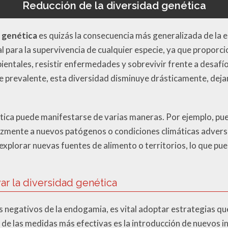
Reducción de la diversidad genética
d genética
es quizás la consecuencia más generalizada de la 
l para la supervivencia de cualquier especie, ya que proporcio
entales, resistir enfermedades y sobrevivir frente a desafí
 prevalente, esta diversidad disminuye drásticamente, deja
tica puede manifestarse de varias maneras. Por ejemplo, pue
zmente a nuevos patógenos o condiciones climáticas adversa
 explorar nuevas fuentes de alimento o territorios, lo que pu
ar la diversidad genética
s negativos de la endogamia, es vital adoptar estrategias q
a de las medidas más efectivas es la introducción de nuevos i