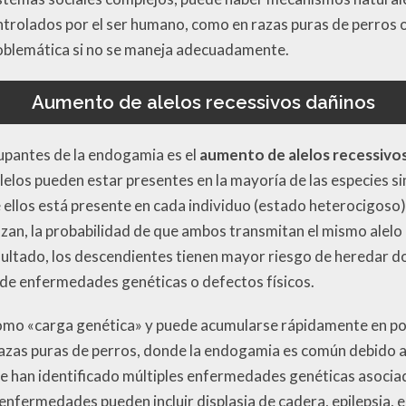
ntrolados por el ser humano, como en razas puras de perros
blemática si no se maneja adecuadamente.
Aumento de alelos recessivos dañinos
upantes de la endogamia es el
aumento de alelos recessivo
lelos pueden estar presentes en la mayoría de las especies s
ellos está presente en cada individuo (estado heterocigoso
uzan, la probabilidad de que ambos transmitan el mismo alel
tado, los descendientes tienen mayor riesgo de heredar dos 
 de enfermedades genéticas o defectos físicos.
omo «carga genética» y puede acumularse rápidamente en po
azas puras de perros, donde la endogamia es común debido a
e han identificado múltiples enfermedades genéticas asocia
 enfermedades pueden incluir displasia de cadera, epilepsia