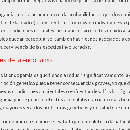
as implicaciones negativas cuando se practica de manera inte
ogamia implica un aumento en la probabilidad de que dos cop
tro de la madre) se encuentren en un mismo individuo. Esto p
, en condiciones normales, permanecerían ocultos debido a la 
les puedan perpetuarse, también hay riesgos asociados a es
supervivencia de las especies involucradas.
ales de la endogamia
de la endogamia es que tiende a reducir significativamente l
variación genética puede tener consecuencias graves, ya que d
nuevas condiciones ambientales o enfrentar desafíos bioló
amia puede generar efectos acumulativos: cuanto más tiem
s, mayores serán los problemas genéticos y de salud que en
 endogamia no siempre es evitada por completo en la natural
istemas sociales complejos, puede haber mecanismos natural