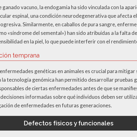
de ganado vacuno, la endogamia ha sido vinculada con la apa
cular espinal, una condición neurodegenerativa que afecta el
ogresiva. Similarmente, en caballos de pura sangre, enferm
o «síndrome del semental») han sido atribuidas a la falta de
sibilidad en la piel, lo que puede interferir con el rendimient
cción temprana
 enfermedades genéticas en animales es crucial para mitigar 
la tecnología genómica han permitido desarrollar pruebas 
sponsables de ciertas enfermedades antes de que se manifie
 decisiones informadas sobre qué individuos deben ser utili
gación de enfermedades en futuras generaciones.
Defectos físicos y funcionales