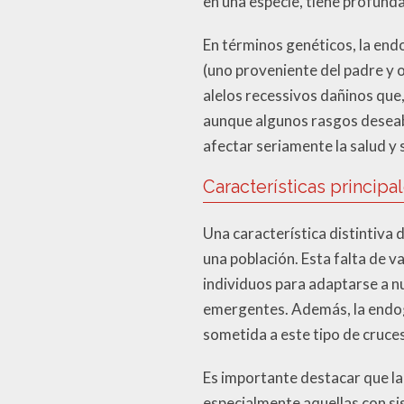
en una especie, tiene profund
En términos genéticos, la end
(uno proveniente del padre y o
alelos recessivos dañinos que
aunque algunos rasgos deseab
afectar seriamente la salud y 
Características princip
Una característica distintiva 
una población. Esta falta de 
individuos para adaptarse a 
emergentes. Además, la endog
sometida a este tipo de cruce
Es importante destacar que la
especialmente aquellas con s