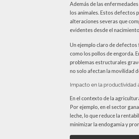
Además de las enfermedades g
los animales. Estos defectos
alteraciones severas que comp
evidentes desde el nacimiento
Un ejemplo claro de defectos 
como los pollos de engorda. En
problemas estructurales grave
no solo afectan la movilidad d
Impacto en la productividad 
En el contexto de la agricultu
Por ejemplo, en el sector ga
leche, lo que reduce la rentab
minimizar la endogamia y prom