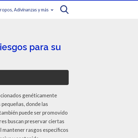
iropos, Adivinanzas y más
iesgos para su
elacionados genéticamente
 pequeñas, donde las
, también puede ser promovido
ores buscan preservar ciertas
l mantener rasgos específicos