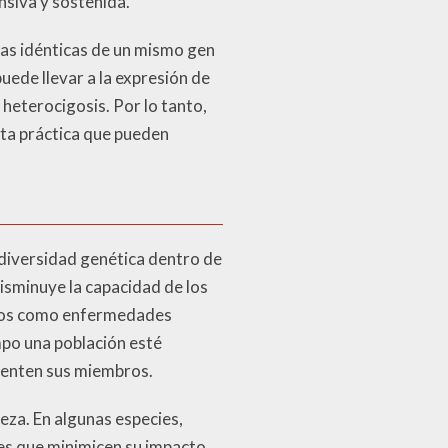
nsiva y sostenida.
ias idénticas de un mismo gen
uede llevar a la expresión de
heterocigosis. Por lo tanto,
ta práctica que pueden
a diversidad genética dentro de
isminuye la capacidad de los
gicos como enfermedades
po una población esté
frenten sus miembros.
eza. En algunas especies,
es que minimicen su impacto.