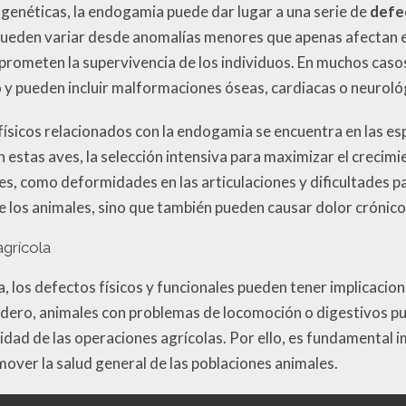
enéticas, la endogamia puede dar lugar a una serie de
defec
 pueden variar desde anomalías menores que apenas afectan 
rometen la supervivencia de los individuos. En muchos caso
 y pueden incluir malformaciones óseas, cardiacas o neuroló
físicos relacionados con la endogamia se encuentra en las es
 estas aves, la selección intensiva para maximizar el crecimi
s, como deformidades en las articulaciones y dificultades p
e los animales, sino que también pueden causar dolor crónico
agrícola
ra, los defectos físicos y funcionales pueden tener implicac
nadero, animales con problemas de locomoción o digestivos 
ilidad de las operaciones agrícolas. Por ello, es fundamental
over la salud general de las poblaciones animales.