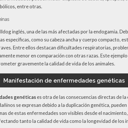
ólicos, entre otras.
ninas
ldog inglés, una de las más afectadas por la endogamia. Debi
icas específicas, como su cabeza ancha y cuerpo compacto, es
raves. Entre ellos destacan dificultades respiratorias, probl
vamente menor en comparación con otras razas. Este ejemplo
ometer gravemente la calidad de vida de los animales.
Manifestación de enfermedades genéticas
dades genéticas
es otra de las consecuencias directas de l
dañinos se expresan debido a la duplicación genética, pueden
nas de estas enfermedades son visibles desde el nacimiento
fectando tanto la calidad de vida como la longevidad de los i