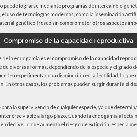
sto puede lograrse mediante programas de intercambio genéti
 el uso de tecnologías modernas, como la inseminación artific
 material genético fresco sin comprometer otros aspectos imp
Compromiso de la capacidad reproductiva
 de la endogamia es el
compromiso de la capacidad reprod
de diversas formas, dependiendo de la especie y el grado 
pueden experimentar una disminución en la fertilidad, lo que 
n. En otros casos, los problemas pueden surgir durante el de
ve para la supervivencia de cualquier especie, ya que determin
antenerse viable a largo plazo. Cuando la endogamia afecta
 en declive, lo que aumenta el riesgo de extinción, especial