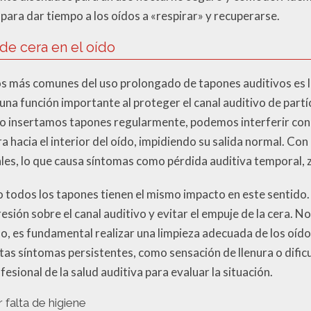
para dar tiempo a los oídos a «respirar» y recuperarse.
 de cera en el oído
s más comunes del uso prolongado de tapones auditivos es l
 una función importante al proteger el canal auditivo de part
o insertamos tapones regularmente, podemos interferir con 
 hacia el interior del oído, impidiendo su salida normal. Con 
ales, lo que causa síntomas como pérdida auditiva temporal, 
o todos los tapones tienen el mismo impacto en este sentido
esión sobre el canal auditivo y evitar el empuje de la cera. N
, es fundamental realizar una limpieza adecuada de los oíd
tas síntomas persistentes, como sensación de llenura o dific
esional de la salud auditiva para evaluar la situación.
 falta de higiene