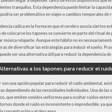
pueden llegar a depender tanto de estos dispositivos que encu
bientes tranquilos. Esta dependencia puede limitar la capaci
 podría ser problemático en viajes o cambios temporales de r
encia radica en la forma en que el cerebro asocia ciertos estí
 de colocarse los tapones se convierte en parte del ritual de
char música relajante. Aunque este hábito no es necesariamen
as de diversificar las estrategias para inducir el sueño. Prac
puede ser una alternativa útil para reducir la dependencia d
Alternativas a los tapones para reducir el ruid
r son una opción popular para reducir el ruido ambiental, exi
as dependiendo de las necesidades individuales. Una de las 
co, que emiten sonidos uniformes para ocultar ruidos extern
ntornos donde el ruido es inconsistente o impredecible, ya q
la concentración y el descanso.