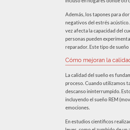
incluso en hogares donde otro
Además, los tapones para dorm
negativos del estrés acústico. 
vez afecta la capacidad del cu
personas pueden experimentar
reparador. Este tipo de sueño 
Cómo mejoran la calida
La calidad del sueño es fundam
proceso. Cuando utilizamos t
descanso ininterrumpido. Esto 
incluyendo el sueño REM (movi
emociones.
En estudios científicos realiz
leves, como el zumbido de un a