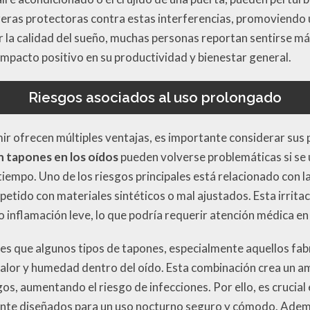
eras protectoras contra estas interferencias, promoviendo
 la calidad del sueño, muchas personas reportan sentirse m
n impacto positivo en su productividad y bienestar general.
Riesgos asociados al uso prolongado
r ofrecen múltiples ventajas, es importante considerar sus 
 tapones en los oídos
pueden volverse problemáticas si se 
iempo. Uno de los riesgos principales está relacionado con la 
epetido con materiales sintéticos o mal ajustados. Esta irri
o inflamación leve, lo que podría requerir atención médica en
 es que algunos tipos de tapones, especialmente aquellos fa
lor y humedad dentro del oído. Esta combinación crea un am
os, aumentando el riesgo de infecciones. Por ello, es crucial 
ente diseñados para un uso nocturno seguro y cómodo. Adem