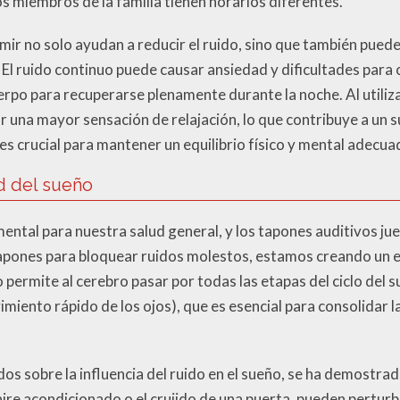
s miembros de la familia tienen horarios diferentes.
ir no solo ayudan a reducir el ruido, sino que también puede
El ruido continuo puede causar ansiedad y dificultades para co
erpo para recuperarse plenamente durante la noche. Al utiliza
 una mayor sensación de relajación, lo que contribuye a un 
es crucial para mantener un equilibrio físico y mental adecua
d del sueño
ental para nuestra salud general, y los tapones auditivos jue
apones para bloquear ruidos molestos, estamos creando un e
permite al cerebro pasar por todas las etapas del ciclo del s
miento rápido de los ojos), que es esencial para consolidar 
ados sobre la influencia del ruido en el sueño, se ha demostra
ire acondicionado o el crujido de una puerta, pueden perturbar