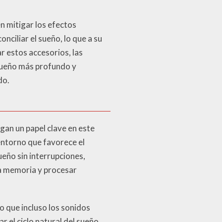
n mitigar los efectos
nciliar el sueño, lo que a su
r estos accesorios, las
sueño más profundo y
do.
gan un papel clave en este
ntorno que favorece el
ueño sin interrupciones,
la memoria y procesar
do que incluso los sonidos
 el ciclo natural del sueño.