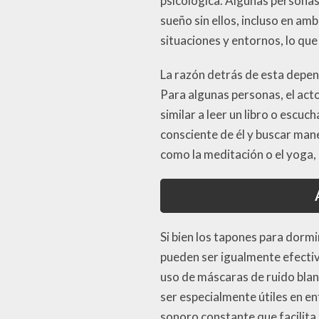
psicológica. Algunas personas 
sueño sin ellos, incluso en am
situaciones y entornos, lo que
La razón detrás de esta depend
Para algunas personas, el acto
similar a leer un libro o escu
consciente de él y buscar maner
como la meditación o el yoga, 
Si bien los tapones para dormi
pueden ser igualmente efectiv
uso de máscaras de ruido blan
ser especialmente útiles en e
sonoro constante que facilita 