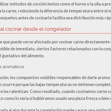
lizar métodos de cocción lentos como el horno o la olla a pre
la carne, reduciendo la diferencia de temperatura entre el e
pequeños antes de cocinarla facilita una distribución más rápi
al cocinar desde el congelador
ve que puede verse afectado por cocinar carne directamente
tible de inmediato, ciertos factores relacionados con la con
il gustativo del alimento.
s aromáticos
ción, los compuestos volátiles responsables de darle aroma 
o ocurre porque las bajas temperaturas no detienen complet
te las ralentizan. Como resultado, cuando cocinamos carne 
ico como lo sería si hubiéramos usado una pieza fresca o bie
ada al aire durante la congelación puede causar una oxidació