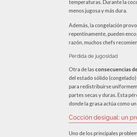
temperaturas. Durante la cocc
menos jugosa y más dura.
Además, la congelación provoca
repentinamente, pueden encog
razón, muchos chefs recomiend
Pérdida de jugosidad
Otra de las
consecuencias de
del estado sólido (congelado) 
para redistribuirse uniformem
partes secas y duras. Esta pé
donde la grasa actúa como un 
Cocción desigual: un 
Uno de los principales proble