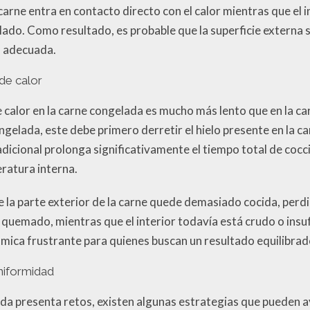
 carne entra en contacto directo con el calor mientras que el i
do. Como resultado, es probable que la superficie externa s
a adecuada.
 de calor
e calor en la carne congelada es mucho más lento que en la 
ngelada, este debe primero derretir el hielo presente en la 
dicional prolonga significativamente el tiempo total de cocc
eratura interna.
 la parte exterior de la carne quede demasiado cocida, perd
 quemado, mientras que el interior todavía está crudo o insu
ómica frustrante para quienes buscan un resultado equilibr
uniformidad
a presenta retos, existen algunas estrategias que pueden a