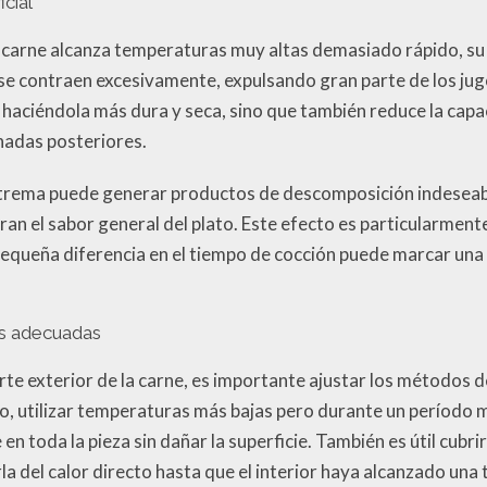
icial
a carne alcanza temperaturas muy altas demasiado rápido, su 
se contraen excesivamente, expulsando gran parte de los jug
, haciéndola más dura y seca, sino que también reduce la capa
adas posteriores.
trema puede generar productos de descomposición indeseab
n el sabor general del plato. Este efecto es particularmente
pequeña diferencia en el tiempo de cocción puede marcar una g
as adecuadas
rte exterior de la carne, es importante ajustar los métodos d
o, utilizar temperaturas más bajas pero durante un período 
n toda la pieza sin dañar la superficie. También es útil cubri
 del calor directo hasta que el interior haya alcanzado una