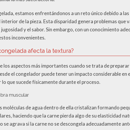
lada, estamos enfrentándonos a un reto único debido a las
 el interior de la pieza. Esta disparidad genera problemas que 
 jugosidad y el sabor. Sin embargo, con un conocimiento adec
 estos inconvenientes.
congelada afecta la textura?
 de los aspectos más importantes cuando se trata de preparar 
esde el congelador puede tener un impacto considerable en 
r lo que sucede físicamente durante el proceso.
fibra muscular
s moléculas de agua dentro de ella cristalizan formando pequ
ares, haciendo que la carne pierda algo de su elasticidad nat
o se agrava si la carne no se descongela adecuadamente ant