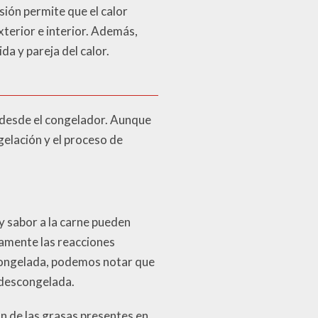
sión permite que el calor
xterior e interior. Además,
da y pareja del calor.
 desde el congelador. Aunque
gelación y el proceso de
y sabor a la carne pueden
amente las reacciones
congelada, podemos notar que
n descongelada.
n de las grasas presentes en