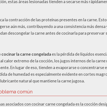
ión, estas áreas lesionadas tienden a secarse más rápidamen
 la contracción de las proteínas presentes en la carne. Esto s
erse aún más, contribuyendo a una consistencia más densa y
an descongelar la carne antes de cocinarla para preservar su
 cocinar la carne congelada
es la pérdida de líquidos esenc
al calor extremo de la cocción, los jugos internos de la carne
ente. En lugar de eso, tienden a evaporarse o concentrarse e
rdida de humedad es especialmente evidente en cortes magros
lubricante natural que mantiene la carne jugosa.
problema común
mas asociados con cocinar carne congelada es la cocción des