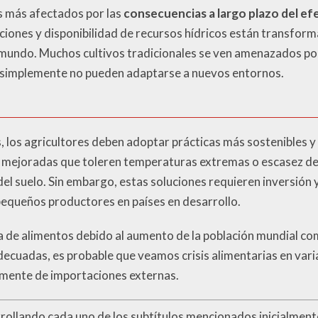
os más afectados por las
consecuencias a largo plazo del e
aciones y disponibilidad de recursos hídricos están transfo
 mundo. Muchos cultivos tradicionales se ven amenazados por
 simplemente no pueden adaptarse a nuevos entornos.
 los agricultores deben adoptar prácticas más sostenibles y r
mejoradas que toleren temperaturas extremas o escasez de 
el suelo. Sin embargo, estas soluciones requieren inversión 
pequeños productores en países en desarrollo.
de alimentos debido al aumento de la población mundial comp
cuadas, es probable que veamos crisis alimentarias en vari
mente de importaciones externas.
rrollando cada uno de los subtítulos mencionados inicialmen