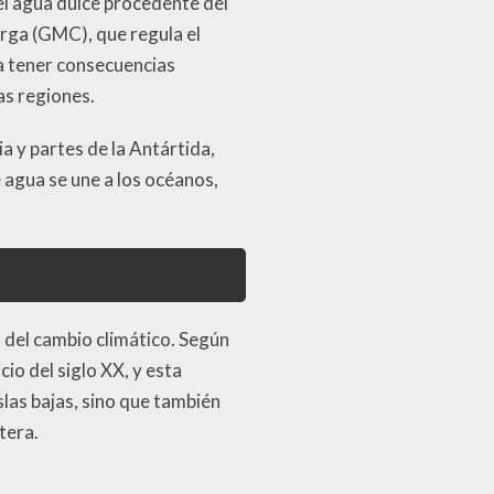
l agua dulce procedente del
arga (GMC), que regula el
ía tener consecuencias
as regiones.
a y partes de la Antártida,
agua se une a los océanos,
 del cambio climático. Según
io del siglo XX, y esta
las bajas, sino que también
tera.