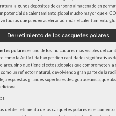
atura, algunos depósitos de carbono almacenado en permafr
n potencial de calentamiento global mucho mayor que el CO2
 virtuosos que pueden acelerar aún más el calentamiento glo
Derretimiento de los casquetes polares
uetes polares
es uno de los indicadores más visibles del camb
ico como la Antártida han perdido cantidades significativas 
polares, sino que tiene efectos globales que comprometen la e
a como un reflector natural, devolviendo gran parte de la radi
 deja expuestas grandes superficies de agua oceánica, que ab
adicional.
nos
s del derretimiento de los casquetes polares es el aumento d