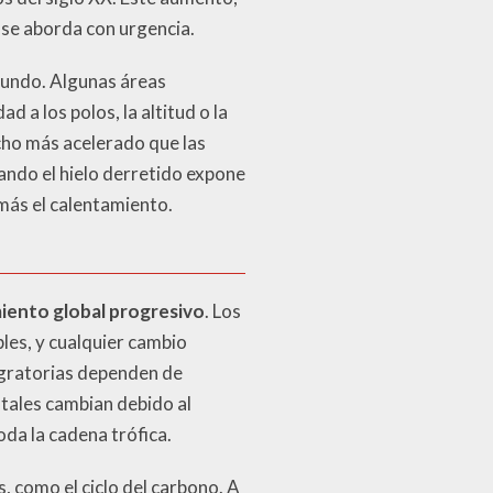
 se aborda con urgencia.
mundo. Algunas áreas
a los polos, la altitud o la
cho más acelerado que las
ando el hielo derretido expone
 más el calentamiento.
iento global progresivo
. Los
les, y cualquier cambio
igratorias dependen de
ntales cambian debido al
da la cadena trófica.
 como el ciclo del carbono. A