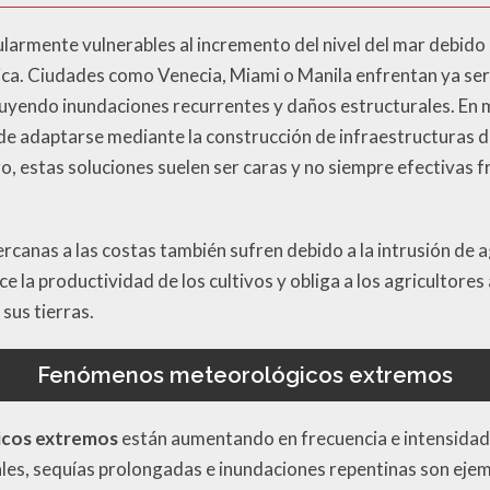
larmente vulnerables al incremento del nivel del mar debido 
ica. Ciudades como Venecia, Miami o Manila enfrentan ya se
cluyendo inundaciones recurrentes y daños estructurales. En
e adaptarse mediante la construcción de infraestructuras d
, estas soluciones suelen ser caras y no siempre efectivas f
rcanas a las costas también sufren debido a la intrusión de a
uce la productividad de los cultivos y obliga a los agricultore
sus tierras.
Fenómenos meteorológicos extremos
cos extremos
están aumentando en frecuencia e intensidad 
es, sequías prolongadas e inundaciones repentinas son ejem