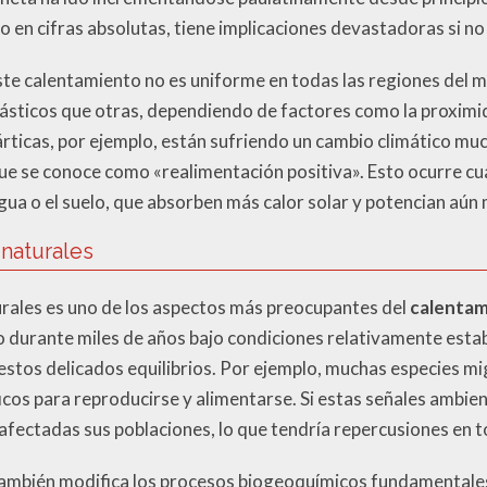
en cifras absolutas, tiene implicaciones devastadoras si no
te calentamiento no es uniforme en todas las regiones del 
ticos que otras, dependiendo de factores como la proximidad 
árticas, por ejemplo, están sufriendo un cambio climático mu
que se conoce como «realimentación positiva». Esto ocurre cu
gua o el suelo, que absorben más calor solar y potencian aún
 naturales
turales es uno de los aspectos más preocupantes del
calentam
durante miles de años bajo condiciones relativamente estab
estos delicados equilibrios. Por ejemplo, muchas especies m
icos para reproducirse y alimentarse. Si estas señales ambie
afectadas sus poblaciones, lo que tendría repercusiones en to
ambién modifica los procesos biogeoquímicos fundamentales,