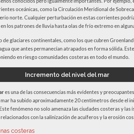
enos conocidos pero igualmente importantes. Por ejemplo, e
rrientes oceánicas, como la Circulación Meridional de Sobrec
ferio norte. Cualquier perturbación en estas corrientes podr
n los patrones de lluvia hasta olas de frío extremo en algun
o de glaciares continentales, como los que cubren Groenlandi
agua que antes permanecían atrapados en forma sólida. Este 
poniendo en riesgo comunidades costeras en todo el mundo.
Incremento del nivel del mar
ar
es una de las consecuencias más evidentes y preocupantes
el mar ha subido aproximadamente 20 centímetros desde el inic
Este fenómeno no solo amenaza las ciudades costeras y las is
elacionados con la salinización de acuíferos y la erosión cos
onas costeras