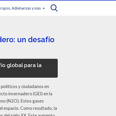
iropos, Adivinanzas y más
ero: un desafío
ío global para la
 políticos y ciudadanos en
cto invernadero (GEI) en la
eno (N2O). Estos gases
 el espacio. Como resultado, la
s del siglo XX. Este aumento,