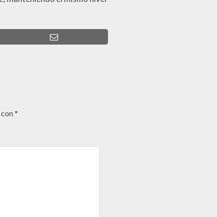
s con
*