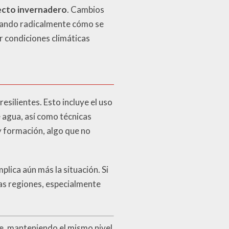
fecto invernadero
. Cambios
rmando radicalmente cómo se
 condiciones climáticas
esilientes. Esto incluye el uso
agua, así como técnicas
y formación, algo que no
lica aún más la situación. Si
as regiones, especialmente
te, manteniendo el mismo nivel