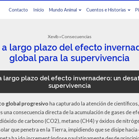
Contacto
Inicio
Mundo Animal
Cuentos e Historias
P
Xevib
Consecuencias
 largo plazo del efecto invernad
global para la supervivencia
largo plazo del efecto invernadero: un desaf
supervivencia
o global progresivo
ha capturado la atención de científicos,
s una consecuencia directa de la acumulación de gases de efe
 dióxido de carbono (CO2), metano (CH4) y óxidos de nitróg
solar que penetra en la Tierra, impidiendo que se disipe hacia
neta ha ido incrementándose paulatinamente desde principio