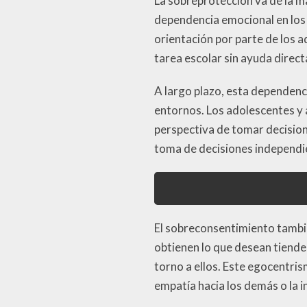
La sobreprotección va de la 
dependencia emocional en los
orientación por parte de los 
tarea escolar sin ayuda direc
A largo plazo, esta dependenc
entornos. Los adolescentes y
perspectiva de tomar decision
toma de decisiones independie
El sobreconsentimiento tambié
obtienen lo que desean tiende
torno a ellos. Este egocentr
empatía hacia los demás o la 