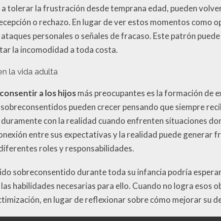
 a tolerar la frustración desde temprana edad, pueden vol
 decepción o rechazo. En lugar de ver estos momentos como o
 ataques personales o señales de fracaso. Este patrón puede 
itar la incomodidad a toda costa.
n la vida adulta
onsentir a los hijos
más preocupantes es la formación de ex
os sobreconsentidos pueden crecer pensando que siempre recib
r duramente con la realidad cuando enfrenten situaciones d
onexión entre sus expectativas y la realidad puede generar fr
diferentes roles y responsabilidades.
sido sobreconsentido durante toda su infancia podría espera
las habilidades necesarias para ello. Cuando no logra esos 
victimización, en lugar de reflexionar sobre cómo mejorar su