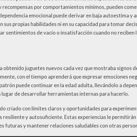
s y recompensas por comportamientos mínimos, pueden come
 dependencia emocional puede derivar en baja autoestima y an
n sus propias habilidades ni en su capacidad para tomar dec
r sentimientos de vacío o insatisfacción cuando no reciben 
ha obtenido juguetes nuevos cada vez que mostraba signos d
mente, con el tiempo aprenderá que expresar emociones neg
 patrón puede continuar en la edad adulta, llevándolo a dep
 lugar de desarrollar herramientas internas para hacerlo.
sido criado con límites claros y oportunidades para experimen
resiliente y autosuficiente. Estas experiencias le permitirán
s futuras y mantener relaciones saludables con otras perso