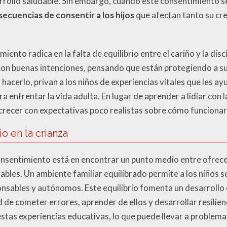
rrollo saludable. Sin embargo, cuando este consentimiento 
ecuencias de consentir a los hijos
que afectan tanto su cr
ento radica en la falta de equilibrio entre el cariño y la disc
on buenas intenciones, pensando que están protegiendo a sus 
 hacerlo, privan a los niños de experiencias vitales que les ay
enfrentar la vida adulta. En lugar de aprender a lidiar con la
crecer con expectativas poco realistas sobre cómo funciona
io en la crianza
consentimiento está en encontrar un punto medio entre ofrece
ables. Un ambiente familiar equilibrado permite a los niños 
nsables y autónomos. Este equilibrio fomenta un desarrollo 
 de cometer errores, aprender de ellos y desarrollar resilienc
tas experiencias educativas, lo que puede llevar a problema