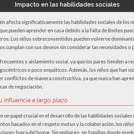
Impacto en las habilidades sociales
n afecta significativamente las habilidades sociales de los
que pueden aprender en casa debido a la falta de límites pue
eros. Los niños sobreconsentidos pueden volverse dominante
os cumplan con sus deseos sin considerar las necesidades o p
 frecuentes y aislamiento social, ya que los pares tienden a r
océntricos o poco empáticos. Además, los niños que han s
ver conflictos de manera constructiva, ya que nunca han apre
icas de negociación.
u influencia a largo plazo
 un papel crucial en el desarrollo de las habilidades sociales
s basados en el respeto mutuo y la colaboración, los niños 
elaciones fuera del hogar. Sin embargo, en familias donde pre