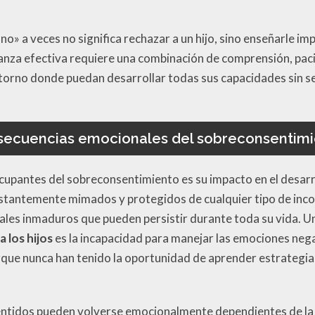
«no» a veces no significa rechazar a un hijo, sino enseñarle i
rianza efectiva requiere una combinación de comprensión, pac
ntorno donde puedan desarrollar todas sus capacidades sin 
ecuencias emocionales del sobreconsentim
upantes del sobreconsentimiento es su impacto en el desarro
tantemente mimados y protegidos de cualquier tipo de inc
les inmaduros que pueden persistir durante toda su vida. Una
 los hijos
es la incapacidad para manejar las emociones negat
orque nunca han tenido la oportunidad de aprender estrategi
ntidos pueden volverse emocionalmente dependientes de la 