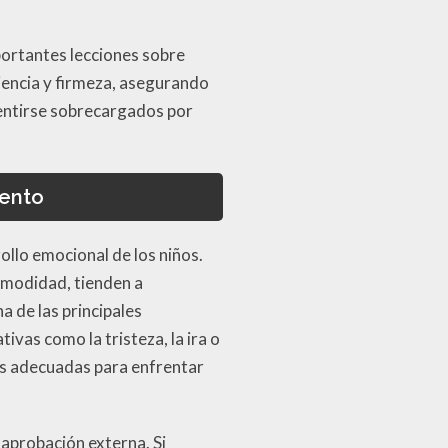
mportantes lecciones sobre
iencia y firmeza, asegurando
sentirse sobrecargados por
iento
llo emocional de los niños.
omodidad, tienden a
 de las principales
ivas como la tristeza, la ira o
as adecuadas para enfrentar
aprobación externa. Si