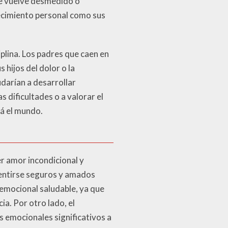
se vuelve desmedido o
ecimiento personal como sus
iplina. Los padres que caen en
hijos del dolor o la
udarían a desarrollar
s dificultades o a valorar el
rá el mundo.
r amor incondicional y
sentirse seguros y amados
emocional saludable, ya que
ia. Por otro lado, el
s emocionales significativos a