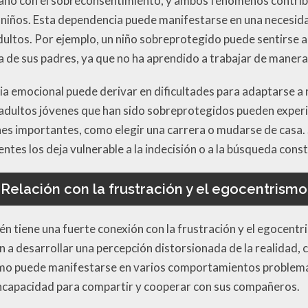
mano con el sobreconsentimiento, y ambos fenómenos contri
 niños. Esta dependencia puede manifestarse en una necesid
adultos. Por ejemplo, un niño sobreprotegido puede sentirse
ta de sus padres, ya que no ha aprendido a trabajar de mane
ia emocional puede derivar en dificultades para adaptarse a 
 adultos jóvenes que han sido sobreprotegidos pueden exper
es importantes, como elegir una carrera o mudarse de casa. S
ntes los deja vulnerable a la indecisión o a la búsqueda cons
Relación con la frustración y el egocentrismo
n tiene una fuerte conexión con la frustración y el egocentr
n a desarrollar una percepción distorsionada de la realidad,
ismo puede manifestarse en varios comportamientos problemát
incapacidad para compartir y cooperar con sus compañeros.