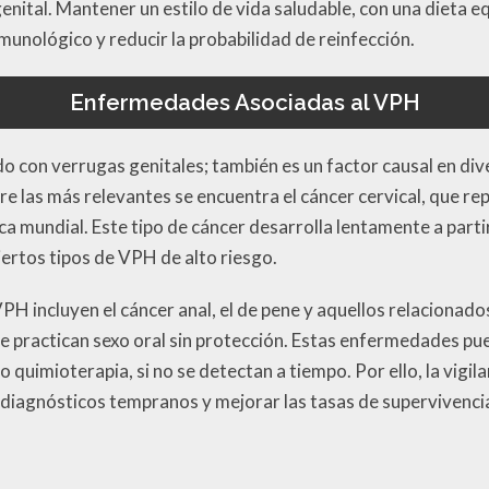
nital. Mantener un estilo de vida saludable, con una dieta equ
munológico y reducir la probabilidad de reinfección.
Enfermedades Asociadas al VPH
do con verrugas genitales; también es un factor causal en d
e las más relevantes se encuentra el cáncer cervical, que rep
a mundial. Este tipo de cáncer desarrolla lentamente a partir
ciertos tipos de VPH de alto riesgo.
H incluyen el cáncer anal, el de pene y aquellos relacionados 
e practican sexo oral sin protección. Estas enfermedades pu
 quimioterapia, si no se detectan a tiempo. Por ello, la vigil
 diagnósticos tempranos y mejorar las tasas de supervivenci