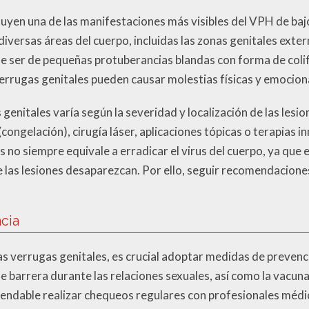
tuyen una de las manifestaciones más visibles del VPH de bajo
versas áreas del cuerpo, incluidas las zonas genitales extern
le ser de pequeñas protuberancias blandas con forma de colif
errugas genitales pueden causar molestias físicas y emocion
 genitales varía según la severidad y localización de las les
congelación), cirugía láser, aplicaciones tópicas o terapias 
as no siempre equivale a erradicar el virus del cuerpo, ya qu
e las lesiones desaparezcan. Por ello, seguir recomendacione
cia
las verrugas genitales, es crucial adoptar medidas de prevenci
 barrera durante las relaciones sexuales, así como la vacun
ndable realizar chequeos regulares con profesionales médi