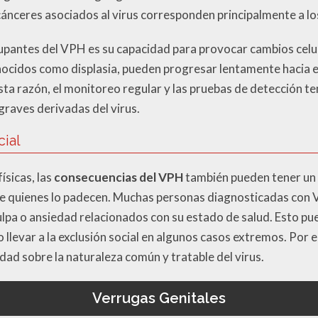
cánceres asociados al virus corresponden principalmente a los
pantes del VPH es su capacidad para provocar cambios celul
nocidos como displasia, pueden progresar lentamente hacia 
esta razón, el monitoreo regular y las pruebas de detección
graves derivadas del virus.
ial
ísicas, las
consecuencias del VPH
también pueden tener un i
 de quienes lo padecen. Muchas personas diagnosticadas co
lpa o ansiedad relacionados con su estado de salud. Esto p
 llevar a la exclusión social en algunos casos extremos. Por e
edad sobre la naturaleza común y tratable del virus.
Verrugas Genitales