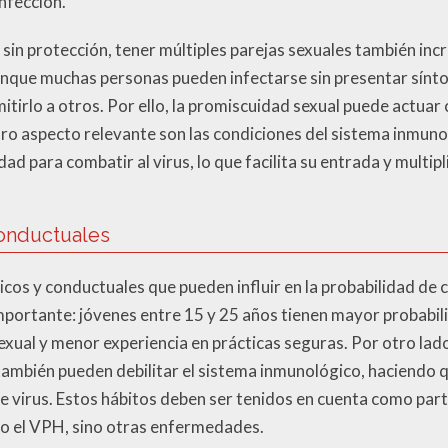
infección.
 sin protección, tener múltiples parejas sexuales también i
Aunque muchas personas pueden infectarse sin presentar sínt
itirlo a otros. Por ello, la promiscuidad sexual puede actua
ro aspecto relevante son las condiciones del sistema inmun
ad para combatir al virus, lo que facilita su entrada y multip
Conductuales
icos y conductuales que pueden influir en la probabilidad de 
importante: jóvenes entre 15 y 25 años tienen mayor probabili
xual y menor experiencia en prácticas seguras. Por otro lado
ambién pueden debilitar el sistema inmunológico, haciendo 
de virus. Estos hábitos deben ser tenidos en cuenta como part
lo el VPH, sino otras enfermedades.