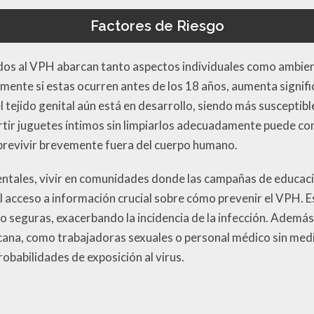
Factores de Riesgo
ados al VPH abarcan tanto aspectos individuales como ambien
lmente si estas ocurren antes de los 18 años, aumenta signif
el tejido genital aún está en desarrollo, siendo más susceptib
rtir juguetes íntimos sin limpiarlos adecuadamente puede con
obrevivir brevemente fuera del cuerpo humano.
entales, vivir en comunidades donde las campañas de educaci
 el acceso a información crucial sobre cómo prevenir el VPH.
co seguras, exacerbando la incidencia de la infección. Además
ercana, como trabajadoras sexuales o personal médico sin me
babilidades de exposición al virus.