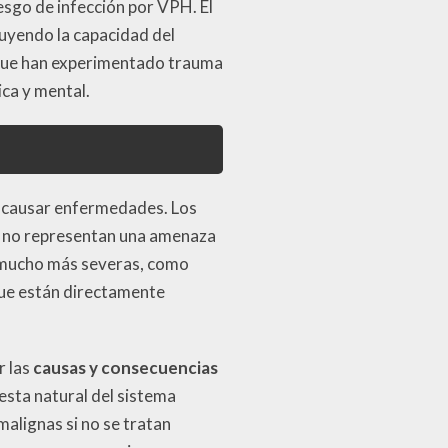
esgo de infección por VPH. El
uyendo la capacidad del
que han experimentado trauma
ica y mental.
a causar enfermedades. Los
, no representan una amenaza
es mucho más severas, como
que están directamente
r las
causas y consecuencias
esta natural del sistema
malignas si no se tratan