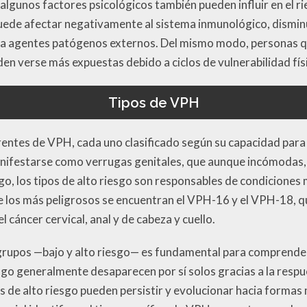
lgunos factores psicológicos también pueden influir en el ri
puede afectar negativamente al sistema inmunológico, dismin
ra agentes patógenos externos. Del mismo modo, personas 
en verse más expuestas debido a ciclos de vulnerabilidad fís
Tipos de VPH
erentes de VPH, cada uno clasificado según su capacidad par
manifestarse como verrugas genitales, que aunque incómodas
rgo, los tipos de alto riesgo son responsables de condicion
re los más peligrosos se encuentran el VPH-16 y el VPH-18, 
l cáncer cervical, anal y de cabeza y cuello.
 grupos —bajo y alto riesgo— es fundamental para comprende
iesgo generalmente desaparecen por sí solos gracias a la respu
 de alto riesgo pueden persistir y evolucionar hacia formas 