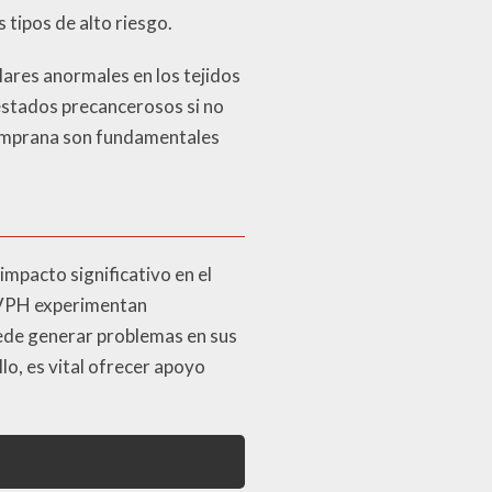
 tipos de alto riesgo.
ares anormales en los tejidos
estados precancerosos si no
 temprana son fundamentales
mpacto significativo en el
n VPH experimentan
uede generar problemas en sus
llo, es vital ofrecer apoyo