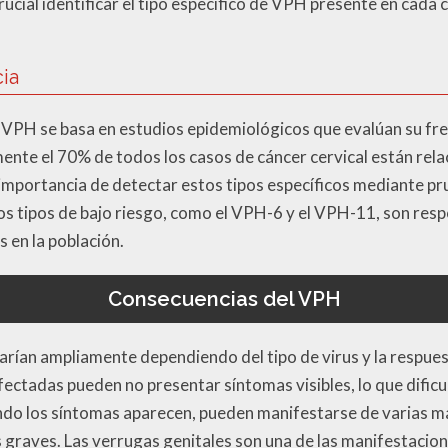
ucial identificar el tipo específico de VPH presente en cada
cia
 de VPH se basa en estudios epidemiológicos que evalúan su fr
nte el 70% de todos los casos de cáncer cervical están rel
importancia de detectar estos tipos específicos mediante pr
os tipos de bajo riesgo, como el VPH-6 y el VPH-11, son resp
 en la población.
Consecuencias del VPH
arían ampliamente dependiendo del tipo de virus y la respuest
fectadas pueden no presentar síntomas visibles, lo que dific
ando los síntomas aparecen, pueden manifestarse de varias m
graves. Las verrugas genitales son una de las manifestaci