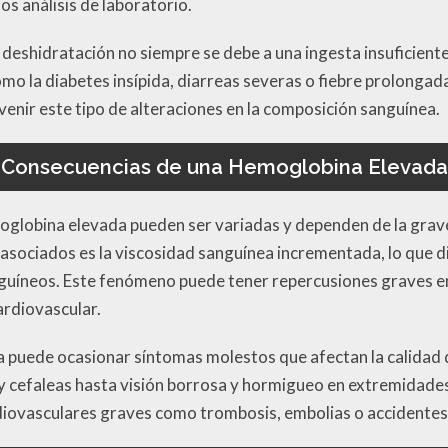
os análisis de laboratorio.
 deshidratación no siempre se debe a una ingesta insuficient
 la diabetes insípida, diarreas severas o fiebre prolongad
venir este tipo de alteraciones en la composición sanguínea.
Consecuencias de una Hemoglobina Elevada
oglobina elevada pueden ser variadas y dependen de la grav
 asociados es la viscosidad sanguínea incrementada, lo que dif
nguíneos. Este fenómeno puede tener repercusiones graves en
ardiovascular.
puede ocasionar síntomas molestos que afectan la calidad d
y cefaleas hasta visión borrosa y hormigueo en extremidades
diovasculares graves como trombosis, embolias o accidentes