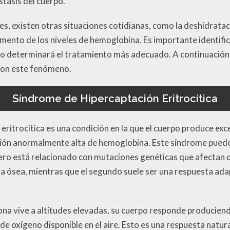
stasis del cuerpo.
es, existen otras situaciones cotidianas, como la deshidratac
ento de los niveles de hemoglobina. Es importante identifica
to determinará el tratamiento más adecuado. A continuación
 con este fenómeno.
Síndrome de Hipercaptación Eritrocítica
eritrocítica es una condición en la que el cuerpo produce exc
ión anormalmente alta de hemoglobina. Este síndrome puede 
mero está relacionado con mutaciones genéticas que afectan 
la ósea, mientras que el segundo suele ser una respuesta ada
na vive a altitudes elevadas, su cuerpo responde producien
 oxígeno disponible en el aire. Esto es una respuesta natura