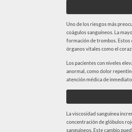
Uno de los riesgos más preoc
coágulos sanguíneos. La mayor 
formación de trombos. Estos c
órganos vitales como el coraz
Los pacientes con niveles ele
anormal, como dolor repentino
atención médica de inmediato
La viscosidad sanguínea incr
concentración de glóbulos rojo
sanguíneos. Este cambio puede