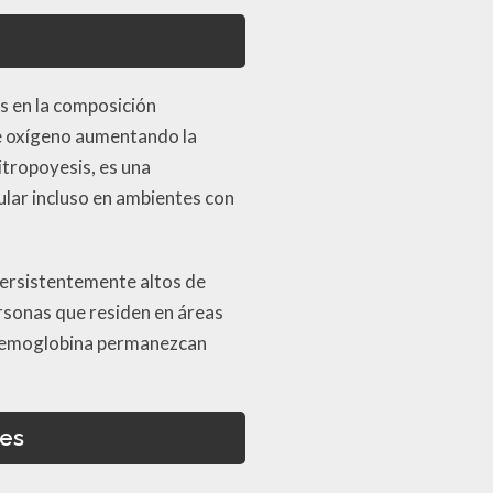
os en la composición
e oxígeno aumentando la
itropoyesis, es una
lar incluso en ambientes con
persistentemente altos de
ersonas que residen en áreas
e hemoglobina permanezcan
es