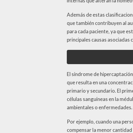
internas que alteran la homeo
Además de estas clasificacion
que también contribuyen al aum
para cada paciente, ya que es
principales causas asociadas
El síndrome de hipercaptación 
que resulta en una concentrac
primario y secundario. El pri
células sanguíneas en la médu
ambientales o enfermedades.
Por ejemplo, cuando una perso
compensar la menor cantidad de