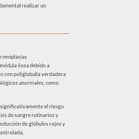
damental realizar un
e neoplasias
a médula ósea debido a
es con poliglobulia verdadera
tológicos anormales, como
 significativamente el riesgo
sis de sangre rutinarios y
roducción de glóbulos rojos y
ontrolada.