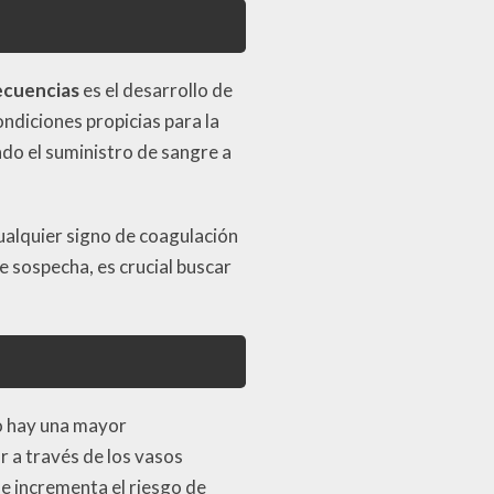
ecuencias
es el desarrollo de
ndiciones propicias para la
do el suministro de sangre a
ualquier signo de coagulación
 sospecha, es crucial buscar
o hay una mayor
r a través de los vasos
ue incrementa el riesgo de