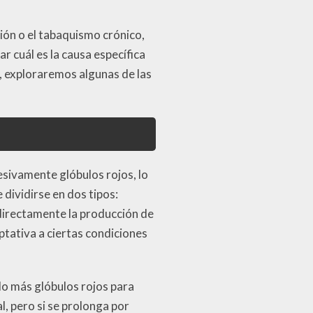
ión o el tabaquismo crónico,
r cuál es la causa específica
, exploraremos algunas de las
esivamente glóbulos rojos, lo
dividirse en dos tipos:
directamente la producción de
ptativa a ciertas condiciones
do más glóbulos rojos para
l, pero si se prolonga por