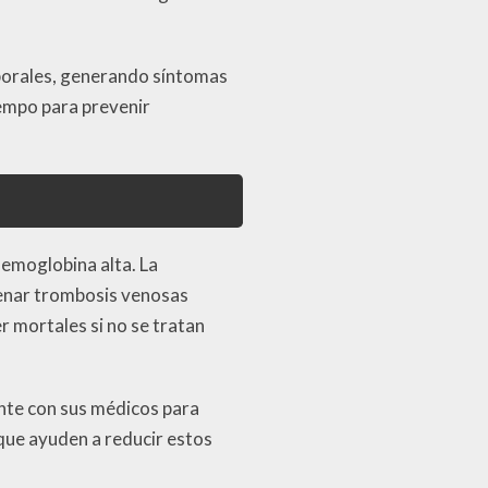
rporales, generando síntomas
iempo para prevenir
hemoglobina alta. La
enar trombosis venosas
 mortales si no se tratan
nte con sus médicos para
 que ayuden a reducir estos