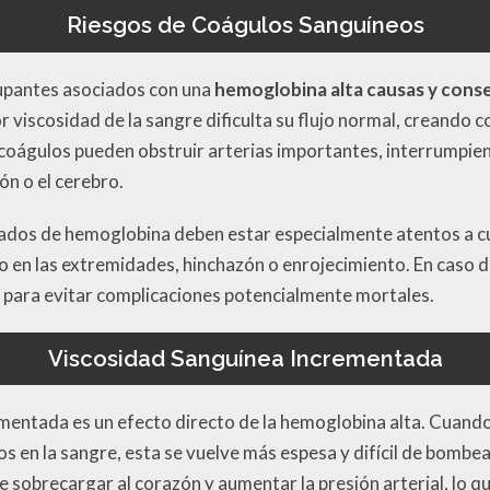
Riesgos de Coágulos Sanguíneos
upantes asociados con una
hemoglobina alta causas y cons
viscosidad de la sangre dificulta su flujo normal, creando co
oágulos pueden obstruir arterias importantes, interrumpien
ón o el cerebro.
vados de hemoglobina deben estar especialmente atentos a c
 en las extremidades, hinchazón o enrojecimiento. En caso de
 para evitar complicaciones potencialmente mortales.
Viscosidad Sanguínea Incrementada
ementada es un efecto directo de la hemoglobina alta. Cuand
s en la sangre, esta se vuelve más espesa y difícil de bombea
 sobrecargar al corazón y aumentar la presión arterial, lo q