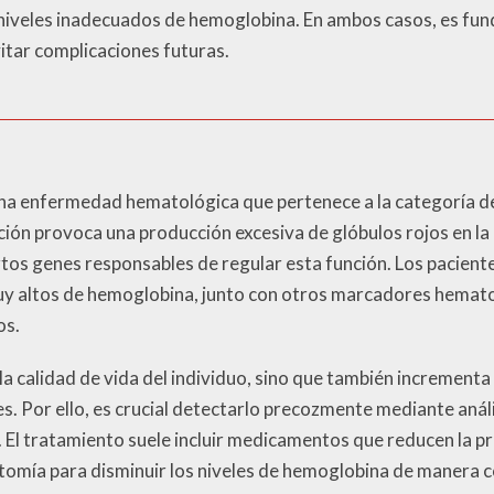
niveles inadecuados de hemoglobina. En ambos casos, es fun
itar complicaciones futuras.
una enfermedad hematológica que pertenece a la categoría d
cción provoca una producción excesiva de glóbulos rojos en l
rtos genes responsables de regular esta función. Los pacient
muy altos de hemoglobina, junto con otros marcadores hema
os.
la calidad de vida del individuo, sino que también incrementa
. Por ello, es crucial detectarlo precozmente mediante análi
. El tratamiento suele incluir medicamentos que reducen la p
tomía para disminuir los niveles de hemoglobina de manera c