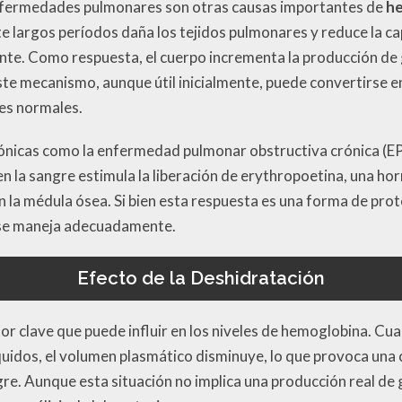
enfermedades pulmonares son otras causas importantes de
he
e largos períodos daña los tejidos pulmonares y reduce la c
te. Como respuesta, el cuerpo incrementa la producción de g
te mecanismo, aunque útil inicialmente, puede convertirse en
es normales.
nicas como la enfermedad pulmonar obstructiva crónica (E
 en la sangre estimula la liberación de erythropoetina, una 
n la médula ósea. Si bien esta respuesta es una forma de pro
o se maneja adecuadamente.
Efecto de la Deshidratación
tor clave que puede influir en los niveles de hemoglobina. C
íquidos, el volumen plasmático disminuye, lo que provoca una
re. Aunque esta situación no implica una producción real de 