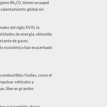
geno (N₂O), tienen un papel
n calentamiento global sin
ales del siglo XVIII, la
tidades de energía, obtenida
nstante de gases
ollo económico han exacerbado
 combustibles fósiles, como el
impulsar vehículos y
an, liberan grandes
sino que también afecta