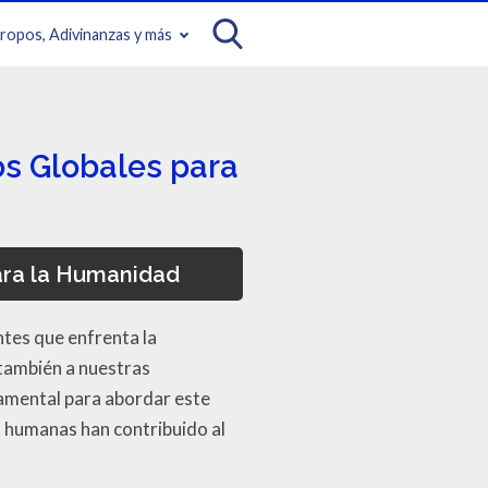
iropos, Adivinanzas y más
os Globales para
ara la Humanidad
ntes que enfrenta la
 también a nuestras
amental para abordar este
s humanas han contribuido al