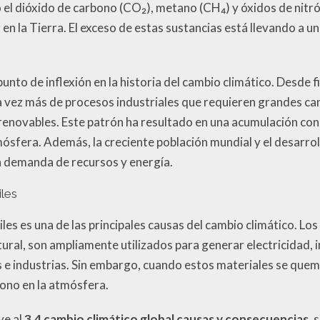
el dióxido de carbono (CO₂), metano (CH₄) y óxidos de nitró
r en la Tierra. El exceso de estas sustancias está llevando a u
unto de inflexión en la historia del cambio climático. Desde fin
vez más de procesos industriales que requieren grandes can
renovables. Este patrón ha resultado en una acumulación co
ósfera. Además, la creciente población mundial y el desarr
 demanda de recursos y energía.
les
es es una de las principales causas del cambio climático. Los
atural, son ampliamente utilizados para generar electricidad, 
 e industrias. Sin embargo, cuando estos materiales se quem
ono en la atmósfera.
ye al
3.4 cambio climático global causas y consecuencias
, 