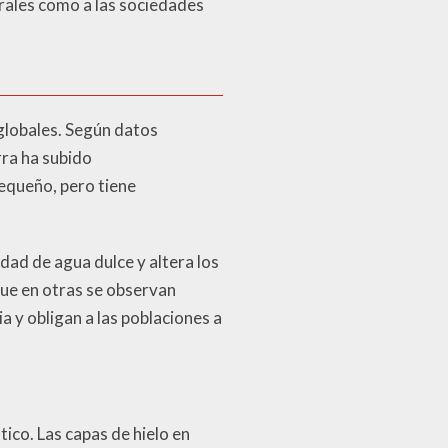
rales como a las sociedades
globales. Según datos
rra ha subido
pequeño, pero tiene
idad de agua dulce y altera los
que en otras se observan
a y obligan a las poblaciones a
ico. Las capas de hielo en