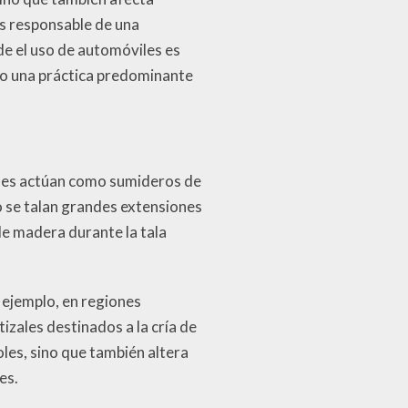
es responsable de una
e el uso de automóviles es
do una práctica predominante
ques actúan como sumideros de
 se talan grandes extensiones
e madera durante la tala
 ejemplo, en regiones
zales destinados a la cría de
oles, sino que también altera
es.