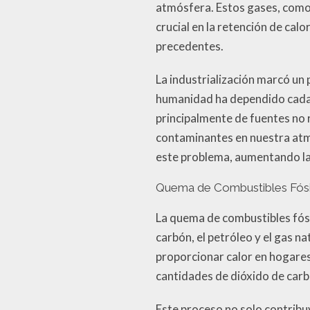
atmósfera. Estos gases, como 
crucial en la retención de calo
precedentes.
La industrialización marcó un p
humanidad ha dependido cada 
principalmente de fuentes no 
contaminantes en nuestra atm
este problema, aumentando la
Quema de Combustibles Fósi
La quema de combustibles fósil
carbón, el petróleo y el gas n
proporcionar calor en hogares
cantidades de dióxido de carb
Este proceso no solo contribu