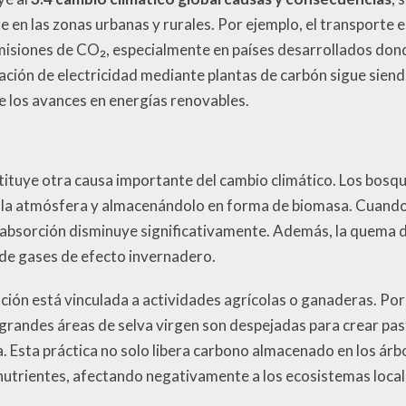
re en las zonas urbanas y rurales. Por ejemplo, el transporte 
misiones de CO₂, especialmente en países desarrollados dond
ción de electricidad mediante plantas de carbón sigue sien
e los avances en energías renovables.
tituye otra causa importante del cambio climático. Los bos
la atmósfera y almacenándolo en forma de biomasa. Cuando
 absorción disminuye significativamente. Además, la quema d
de gases de efecto invernadero.
ción está vinculada a actividades agrícolas o ganaderas. Por
grandes áreas de selva virgen son despejadas para crear pasti
. Esta práctica no solo libera carbono almacenado en los árb
 nutrientes, afectando negativamente a los ecosistemas local