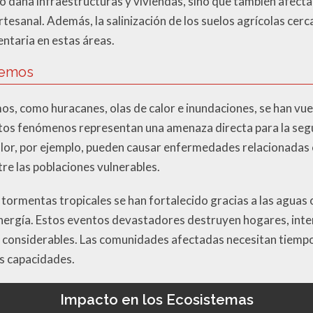
o daña infraestructuras y viviendas, sino que también afecta
rtesanal. Además, la salinización de los suelos agrícolas cer
ntaria en estas áreas.
remos
os, como huracanes, olas de calor e inundaciones, se han vu
stos fenómenos representan una amenaza directa para la seg
calor, por ejemplo, pueden causar enfermedades relacionadas c
re las poblaciones vulnerables.
 tormentas tropicales se han fortalecido gracias a las aguas 
nergía. Estos eventos devastadores destruyen hogares, inte
considerables. Las comunidades afectadas necesitan tiempo
s capacidades.
Impacto en los Ecosistemas