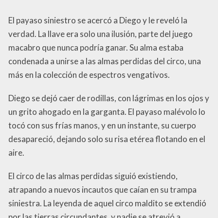
El payaso siniestro se acercó a Diego y le reveló la
verdad. La llave era solo una ilusión, parte del juego
macabro que nunca podría ganar. Su alma estaba
condenada a unirse a las almas perdidas del circo, una
más en la colección de espectros vengativos.
Diego se dejó caer de rodillas, con lágrimas en los ojos y
un grito ahogado en la garganta. El payaso malévolo lo
tocó con sus frías manos, y en un instante, su cuerpo
desapareció, dejando solo su risa etérea flotando en el
aire.
El circo de las almas perdidas siguió existiendo,
atrapando a nuevos incautos que caían en su trampa
siniestra. La leyenda de aquel circo maldito se extendió
por las tierras circundantes, y nadie se atrevió a